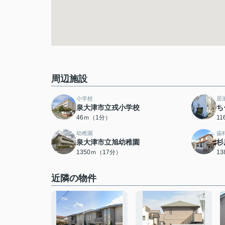
周辺施設
小学校
居
泉大津市立戎小学校
ち
46ｍ（1分）
1
幼稚園
歯
泉大津市立旭幼稚園
杉
1350ｍ（17分）
1
近隣の物件