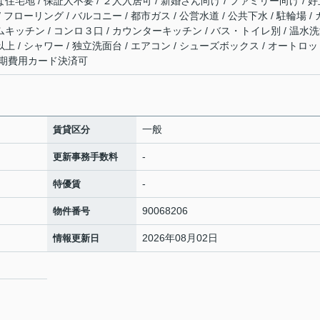
な住宅地 / 保証人不要 / ２人入居可 / 新婚さん向け / ファミリー向け / 
 フローリング / バルコニー / 都市ガス / 公営水道 / 公共下水 / 駐輪場 /
ムキッチン / コンロ３口 / カウンターキッチン / バス・トイレ別 / 温水
上 / シャワー / 独立洗面台 / エアコン / シューズボックス / オートロッ
 初期費用カード決済可
一般
賃貸区分
-
更新事務手数料
-
特優賃
90068206
物件番号
2026年08月02日
情報更新日