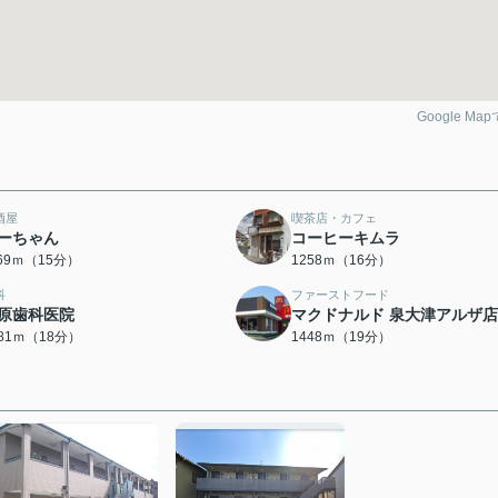
Google Ma
酒屋
喫茶店・カフェ
ーちゃん
コーヒーキムラ
169ｍ（15分）
1258ｍ（16分）
科
ファーストフード
原歯科医院
マクドナルド 泉大津アルザ店
381ｍ（18分）
1448ｍ（19分）