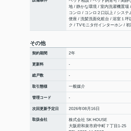
設備条件
ペット相談 / ペット飼育可 / 閑静
地 / 静かな環境 / 室内洗濯機置場 /
コンロ / コンロ２口以上 / システ
便座 / 洗髪洗面化粧台 / 浴室１坪以
ク / TVモニタ付インターホン /
その他
2年
契約期間
-
更新料
-
総戸数
一般媒介
取引態様
-
管理コード
2026年08月16日
次回更新予定日
取扱会社
株式会社 SK HOUSE
大阪府和泉市府中町７丁目1-25