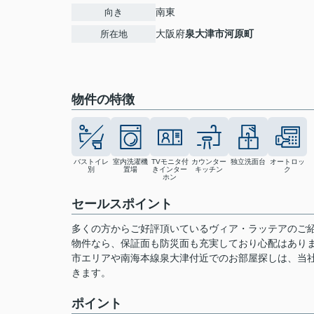
南東
向き
大阪府
泉大津市
河原町
所在地
物件の特徴
バストイレ
室内洗濯機
TVモニタ付
カウンター
独立洗面台
オートロッ
別
置場
きインター
キッチン
ク
ホン
セールスポイント
多くの方からご好評頂いているヴィア・ラッテアのご
物件なら、保証面も防災面も充実しており心配はあり
市エリアや南海本線泉大津付近でのお部屋探しは、当
きます。
ポイント