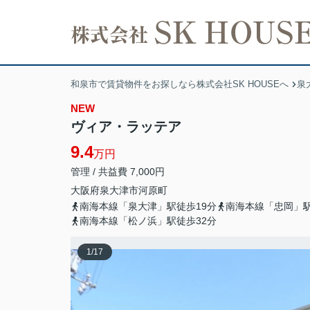
和泉市で賃貸物件をお探しなら株式会社SK HOUSEへ
泉
NEW
ヴィア・ラッテア
9.4
万円
管理 / 共益費 7,000円
大阪府
泉大津市
河原町
南海本線「泉大津」駅徒歩19分
南海本線「忠岡」駅
南海本線「松ノ浜」駅徒歩32分
1
/
17