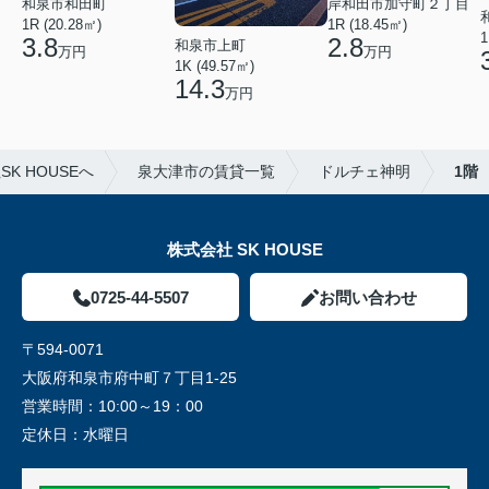
和泉市和田町
岸和田市加守町２丁目
1R (20.28㎡)
1R (18.45㎡)
1
3.8
2.8
和泉市上町
万円
万円
1K (49.57㎡)
14.3
万円
 HOUSEへ
泉大津市の賃貸一覧
ドルチェ神明
1階
株式会社 SK HOUSE
0725-44-5507
お問い合わせ
〒594-0071
大阪府和泉市府中町７丁目1-25
営業時間：
10:00～19：00
定休日：
水曜日