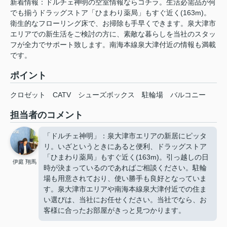
新着情報：ドルチェ神明の空室情報ならコチラ。生活必需品が何
でも揃うドラッグストア「ひまわり薬局」もすぐ近く(163m)。
衛生的なフローリング床で、お掃除も手早くできます。泉大津市
エリアでの新生活をご検討の方に、素敵な暮らしを当社のスタッ
フが全力でサポート致します。南海本線泉大津付近の情報も満載
です。
ポイント
クロゼット
CATV
シューズボックス
駐輪場
バルコニー
担当者のコメント
「ドルチェ神明」：泉大津市エリアの新居にピッタ
リ。いざというときにあると便利、ドラッグストア
「ひまわり薬局」もすぐ近く(163m)。引っ越しの日
伊庭 翔馬
時が決まっているのであればご相談ください。駐輪
場も用意されており、使い勝手も良好となっていま
す。泉大津市エリアや南海本線泉大津付近での住ま
い選びは、当社にお任せください。当社でなら、お
客様に合ったお部屋がきっと見つかります。