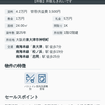
【外観】外観もきれいです
4.2万円 管理/共益費 3,500円
賃料
1万円
5万円
敷金
礼金
24.00㎡
1K
面積
間取り
築25年
1階/2階建
築年数
所在階
大阪府
泉大津市
神明町
所在地
南海本線
「
泉大津
」駅 徒歩7分
交通
南海本線
「
松ノ浜
」駅 徒歩19分
南海本線
「
忠岡
」駅 徒歩25分
物件の特徴
バストイレ
室内洗濯機
別
置場
セールスポイント