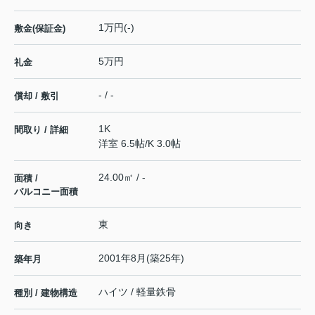
1万円(-)
敷金(保証金)
5万円
礼金
- / -
償却 / 敷引
1K
間取り / 詳細
洋室 6.5帖
/
K 3.0帖
24.00㎡ / -
面積 /
バルコニー面積
東
向き
2001年8月(築25年)
築年月
ハイツ / 軽量鉄骨
種別 / 建物構造