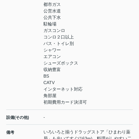
都市ガス
公営水道
公共下水
駐輪場
ガスコンロ
コンロ２口以上
バス・トイレ別
シャワー
エアコン
シューズボックス
収納豊富
BS
CATV
インターネット対応
角部屋
初期費用カード決済可
-
設備(その他)
いろいろと揃うドラッグストア「ひまわり薬
備考
局」も歩いてすぐ(163m)。料理がしやすい二