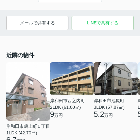
メールで共有する
LINEで共有する
近隣の物件
岸和田市西之内町
岸和田市池尻町
2LDK (61.00㎡)
3LDK (57.87㎡)
1
9
5.2
万円
万円
岸和田市磯上町５丁目
1LDK (42.70㎡)
6.7