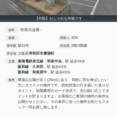
【外観】おしゃれな外観です
- 管理/共益費 -
賃料
-
3DK
面積
間取り
築32年
2階/3階建
築年数
所在階
大阪府
岸和田市
摩湯町
所在地
南海電鉄泉北線
「
和泉中央
」駅 徒歩34分
交通
阪和線
「
久米田
」駅 徒歩43分
阪和線
「
和泉府中
」駅 徒歩49分
摩湯山公園が近く(26m)にあり、気軽に羽を伸ばしたい
備考
方にオススメの物件です。防犯対策の行き届いた造りが
ポイント。初期費用のカード決済で、支払額に応じてポ
イントが貯まりますよ。お客様のご希望の物件の条件を
お聞かせください。その条件に合った物件を私たちスタ
ッフ一同お探し致します。