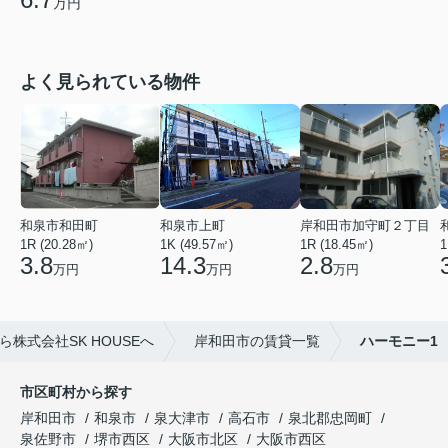
万円
よく見られている物件
和泉市和田町
和泉市上町
岸和田市加守町２丁目
1R (20.28㎡)
1K (49.57㎡)
1R (18.45㎡)
1
3.8
14.3
2.8
万円
万円
万円
株式会社SK HOUSEへ
岸和田市の賃貸一覧
ハーモニー1
市区町村から探す
岸和田市
和泉市
泉大津市
高石市
泉北郡忠岡町
泉佐野市
堺市西区
大阪市北区
大阪市西区