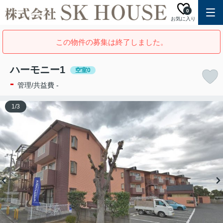
0
お気に入り
この物件の募集は終了しました。
ハーモニー1
空室0
-
管理/共益費 -
1
/
3