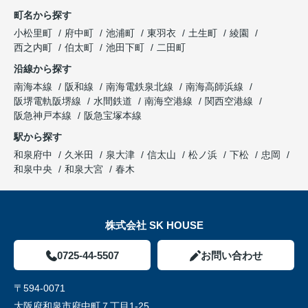
町名から探す
小松里町
府中町
池浦町
東羽衣
土生町
綾園
西之内町
伯太町
池田下町
二田町
沿線から探す
南海本線
阪和線
南海電鉄泉北線
南海高師浜線
阪堺電軌阪堺線
水間鉄道
南海空港線
関西空港線
阪急神戸本線
阪急宝塚本線
駅から探す
和泉府中
久米田
泉大津
信太山
松ノ浜
下松
忠岡
和泉中央
和泉大宮
春木
株式会社 SK HOUSE
0725-44-5507
お問い合わせ
〒594-0071
大阪府和泉市府中町７丁目1-25