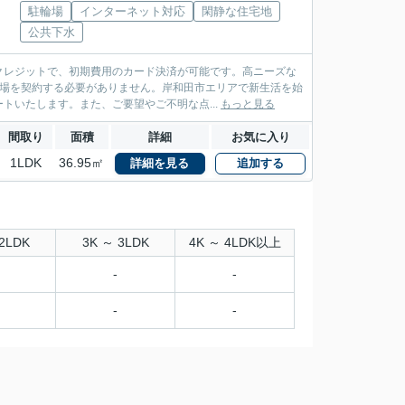
駐輪場
インターネット対応
閑静な住宅地
公共下水
クレジットで、初期費用のカード決済が可能です。高ニーズな
車場を契約する必要がありません。岸和田市エリアで新生活を始
トいたします。また、ご要望やご不明な点...
もっと見る
間取り
面積
詳細
お気に入り
1LDK
36.95㎡
詳細を見る
追加する
2LDK
3K ～ 3LDK
4K ～ 4LDK以上
-
-
-
-