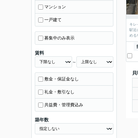
マンション
一戸建て
キレ
駅近
める
募集中のみ表示
賃料
～
貝
敷金・保証金なし
礼金・敷引なし
共益費・管理費込み
築年数