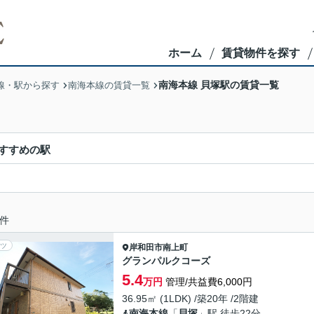
ホーム
賃貸物件を探す
南海本線 貝塚駅の賃貸一覧
線・駅から探す
南海本線の賃貸一覧
すすめの駅
件
ツ
岸和田市
南上町
グランパルクコーズ
5.4
万円
管理/共益費6,000円
36.95㎡ (1LDK) /築20年 /2階建
南海本線
「
貝塚
」駅 徒歩22分