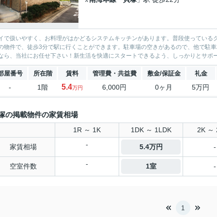
イで扱いやすく、お料理がはかどるシステムキッチンがあります。普段使っている
の物件で、徒歩3分で駅に行くことができます。駐車場の空きがあるので、他で駐
なら、当社にお任せ下さい！新生活を快適にスタートできるよう、しっかりとサポー
部屋番号
所在階
賃料
管理費・共益費
敷金/保証金
礼金
5.4
-
1階
6,000円
0ヶ月
5万円
万円
塚の掲載物件の家賃相場
1R ～ 1K
1DK ～ 1LDK
2K ～ 
-
家賃相場
5.4万円
-
-
空室件数
1室
-
1