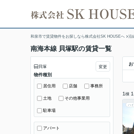
和泉市で賃貸物件をお探しなら株式会社SK HOUSEへ
沿
南海本線 貝塚駅の賃貸一覧
お
貝塚
変更
物件種別
居住用
店舗
事務所
1
1
棟
土地
その他事業用
ハイ
駐車場
アパート