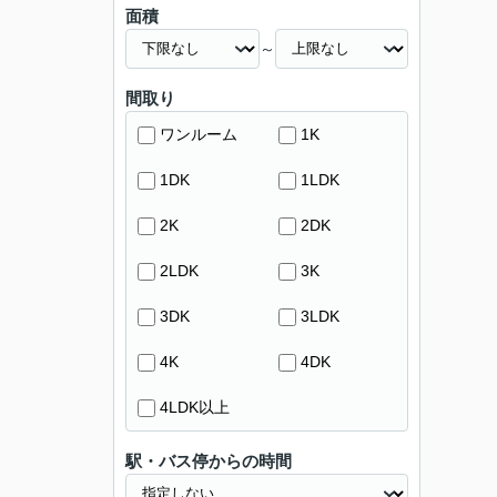
面積
～
間取り
ワンルーム
1K
1DK
1LDK
2K
2DK
2LDK
3K
3DK
3LDK
4K
4DK
4LDK以上
駅・バス停からの時間