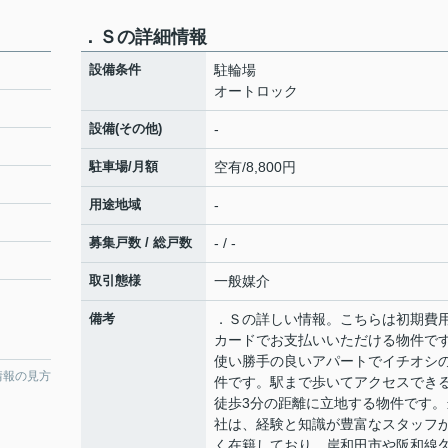
．Ｓの詳細情報
設備条件
駐輪場
オートロック
設備(その他)
-
駐車場/月額
空有/8,800円
用途地域
-
募集戸数 / 総戸数
- / -
取引態様
一般媒介
備考
．Ｓの詳しい情報。こちらは初期費
カードでお支払いいただける物件で
使い勝手の良いアパートでイチオシ
情報の見方
件です。駅まで歩いてアクセスでき
徒歩3分の距離に立地する物件です。
社は、経験と知識が豊富なスタッフ
く在籍しており、岸和田市や阪和線