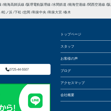
線
南海高師浜線
阪堺電軌阪堺線
水間鉄道
南海空港線
関西空港線
阪
松ノ浜
下松
忠岡
和泉中央
和泉大宮
春木
トップページ
スタッフ
お客様の声
0725-44-5507
ブログ
アクセスマップ
会社概要