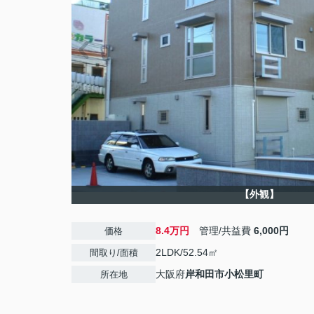
【外観】
8.4万円
管理/共益費
6,000円
価格
2LDK/52.54㎡
間取り/面積
大阪府
岸和田市
小松里町
所在地