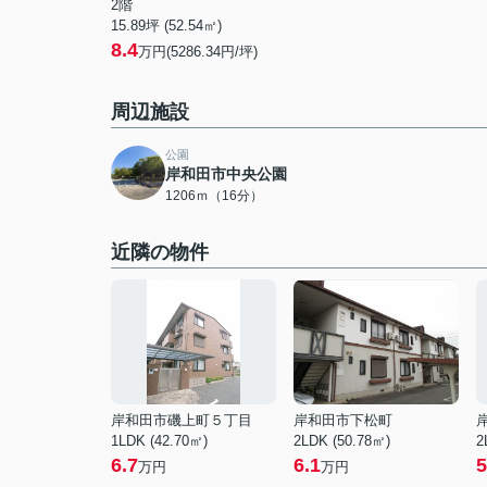
2階
15.89坪 (52.54㎡)
8.4
万円(5286.34円/坪)
周辺施設
公園
岸和田市中央公園
1206ｍ（16分）
近隣の物件
岸和田市磯上町５丁目
岸和田市下松町
1LDK (42.70㎡)
2LDK (50.78㎡)
2
6.7
6.1
5
万円
万円