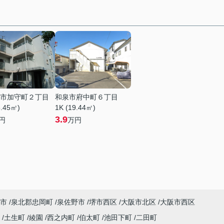
市加守町２丁目
和泉市府中町６丁目
8.45㎡)
1K (19.44㎡)
3.9
円
万円
市
泉北郡忠岡町
泉佐野市
堺市西区
大阪市北区
大阪市西区
衣
土生町
綾園
西之内町
伯太町
池田下町
二田町