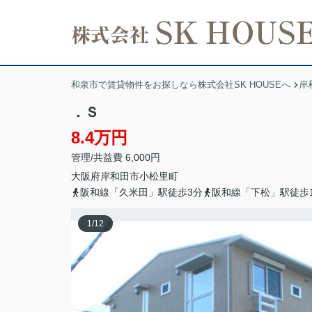
和泉市で賃貸物件をお探しなら株式会社SK HOUSEへ
岸
．Ｓ
8.4万円
管理/共益費 6,000円
大阪府
岸和田市
小松里町
阪和線「久米田」駅徒歩3分
阪和線「下松」駅徒歩1
1
/
12