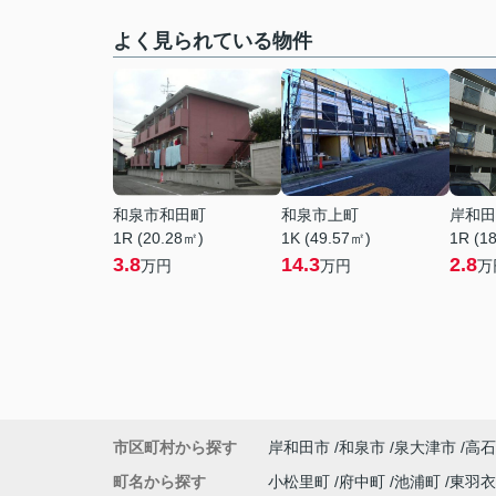
よく見られている物件
和泉市和田町
和泉市上町
岸和田
1R (20.28㎡)
1K (49.57㎡)
1R (1
3.8
14.3
2.8
万円
万円
万
市区町村から探す
岸和田市
和泉市
泉大津市
高石
町名から探す
小松里町
府中町
池浦町
東羽