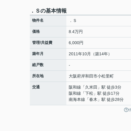
．Ｓの基本情報
物件名
．Ｓ
価格
8.4万円
管理/共益費
6,000円
築年月
2011年10月（築14年）
総戸数
-
所在地
大阪府
岸和田市
小松里町
交通
阪和線
「
久米田
」駅 徒歩3分
阪和線
「
下松
」駅 徒歩17分
南海本線
「
春木
」駅 徒歩28分