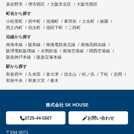
泉佐野市
堺市西区
大阪市北区
大阪市西区
町名から探す
小松里町
府中町
池浦町
東羽衣
土生町
綾園
西之内町
伯太町
池田下町
二田町
沿線から探す
南海本線
阪和線
南海電鉄泉北線
南海高師浜線
阪堺電軌阪堺線
水間鉄道
南海空港線
関西空港線
阪急神戸本線
阪急宝塚本線
駅から探す
和泉府中
久米田
泉大津
信太山
松ノ浜
下松
忠岡
和泉中央
和泉大宮
春木
株式会社 SK HOUSE
0725-44-5507
お問い合わせ
〒594-0071