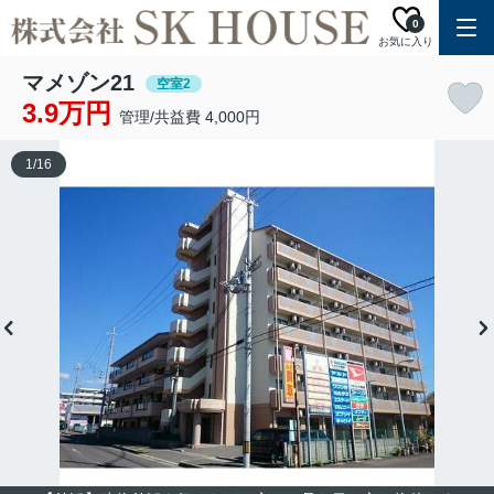
0
お気に入り
マメゾン21
空室2
3.9万円
管理/共益費 4,000円
1
/
16