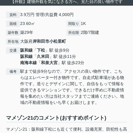
【外観】建物外観を気になさる方へ、見た目の良い物件です
3.9万円 管理/共益費 4,000円
賃料
23.60㎡
1K
面積
間取り
築29年
2階/7階建
築年数
所在階
大阪府
岸和田市
小松里町
所在地
阪和線
「
下松
」駅 徒歩9分
交通
阪和線
「
久米田
」駅 徒歩11分
南海本線
「
和泉大宮
」駅 徒歩23分
駅まで徒歩9分なので、アクセスの良い物件です。こち
備考
らはエレベーター付き物件です。自走式駐車場がある物
件です。造りとデザインに関して、自信をもって情報を
提供できるマンションです。できるだけ早めに不動産情
報を集めたい方は当社スタッフまでご連絡ください。地
域の不動産情報をいち早くお届けします。
マメゾン21のコメント(おすすめポイント)
マメゾン21：阪和線下松にも近くて便利。設備充実、防犯性も高