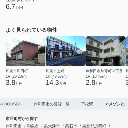
1LDK (42.70㎡)
6.7
万円
よく見られている物件
和泉市和田町
和泉市上町
岸和田市加守町２丁目
1R (20.28㎡)
1K (49.57㎡)
1R (18.45㎡)
1
3.8
14.3
2.8
万円
万円
万円
 HOUSEへ
岸和田市の賃貸一覧
下松駅
マメゾン21
市区町村から探す
岸和田市
和泉市
泉大津市
高石市
泉北郡忠岡町