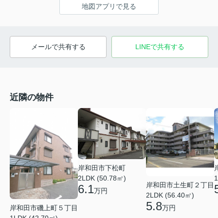
地図アプリで見る
メールで共有する
LINEで共有する
近隣の物件
岸和田市下松町
2LDK (50.78㎡)
1
岸和田市土生町２丁目
6.1
万円
2LDK (56.40㎡)
5.8
岸和田市磯上町５丁目
万円