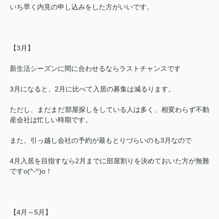
いち早く内見の申し込みをした方がいいです。
【
3
月】
新生活シーズンに間に合わせるならラストチャンスです
3
月になると、
2
月に比べて入居の募集は減るります。
ただし、まだまだ部屋探しをしている人は多く、相変わらず不動
産会社は忙しい時期です。
また、引っ越し会社の予約が最もとりづらいのも
3
月なので
4
月入居を目指すなら
2
月までに部屋割りを決めておいた方が無難
ですo(^-^)o！
【
4
月～
5
月】