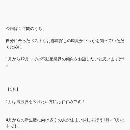
今回は１年間のうち、
自分に合ったベストなお部屋探しの時期がいつかを知っていただ
くために
1
月から
12
月までの不動産業界の傾向をお話したいと思います(^^
♪
【1月】
1
月は選択肢を広げたい方におすすめです！
4
月からの新生活に向け多くの人が住まい探しを行う
1
月～
3
月の
中でも、