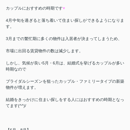
カップルにおすすめの時期です
♥
4
月中旬を過ぎると落ち着いて住まい探しができるようになりま
す。
3
月までの繁忙期に多くの物件は入居者が決まってしまうため、
市場に出回る賃貸物件の数は減少します。
しかし、気候が良い
5
月・
6
月は、結婚式を挙げるカップルが多い
時期なので
ブライダルシーズンを狙ったカップル・ファミリータイプの新築
物件が増えます。
結婚をきっかけに住まい探しをする人にはおすすめの時期となっ
てます(^^)/
【
6
月～
8
月】