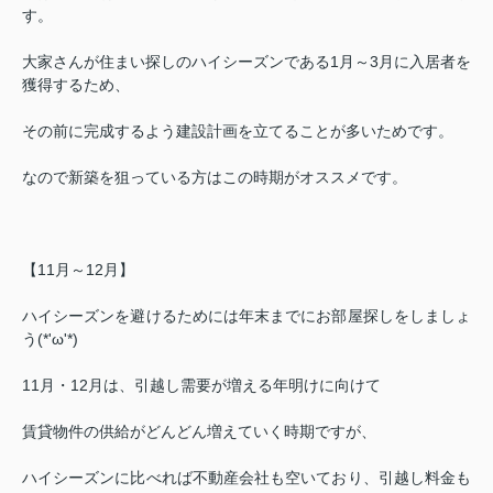
す。
大家さんが住まい探しのハイシーズンである
1
月～
3
月に入居者を
獲得するため、
その前に完成するよう建設計画を立てることが多いためです。
なので新築を狙っている方はこの時期がオススメです。
【11
月～
12
月】
ハイシーズンを避けるためには年末までにお部屋探しをしましょ
う(*'ω'*)
11
月・
12
月は、引越し需要が増える年明けに向けて
賃貸物件の供給がどんどん増えていく時期ですが、
ハイシーズンに比べれば不動産会社も空いており、引越し料金も