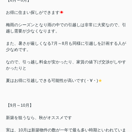
お得に住まい探しができます
☀
梅雨のシーズンとなり雨の中での引越しは非常に大変なので、引
越し需要が少なくなります。
また、暑さが厳しくなる
7
月～
8
月も同様に引越しを計画する人が
少なめです。
なので、引っ越し料金が安かったり、家賃の値下げ交渉がしやす
かったりと
夏はお得に引越しできる可能性が高いです(・∀・)
★
【
9
月～
10
月】
新築を狙うなら、秋がオススメです
実は、
10
月は新築物件の数が一年で最も多い時期といわれていま