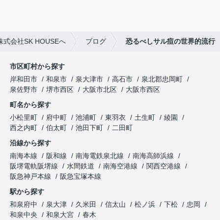
会社SK HOUSEへ
ブログ
恐るべしサル痘の世界的流行
市区町村から探す
岸和田市
和泉市
泉大津市
高石市
泉北郡忠岡町
泉佐野市
堺市西区
大阪市北区
大阪市西区
町名から探す
小松里町
府中町
池浦町
東羽衣
土生町
綾園
西之内町
伯太町
池田下町
二田町
沿線から探す
南海本線
阪和線
南海電鉄泉北線
南海高師浜線
阪堺電軌阪堺線
水間鉄道
南海空港線
関西空港線
阪急神戸本線
阪急宝塚本線
駅から探す
和泉府中
泉大津
久米田
信太山
松ノ浜
下松
忠岡
和泉中央
和泉大宮
春木