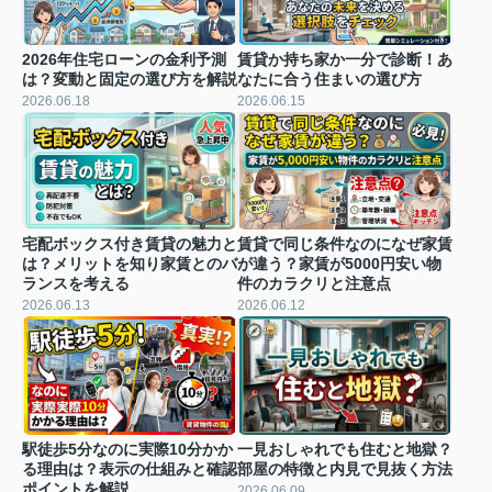
2026年住宅ローンの金利予測
賃貸か持ち家か一分で診断！あ
は？変動と固定の選び方を解説
なたに合う住まいの選び方
2026.06.18
2026.06.15
宅配ボックス付き賃貸の魅力と
賃貸で同じ条件なのになぜ家賃
は？メリットを知り家賃とのバ
が違う？家賃が5000円安い物
ランスを考える
件のカラクリと注意点
2026.06.13
2026.06.12
駅徒歩5分なのに実際10分かか
一見おしゃれでも住むと地獄？
る理由は？表示の仕組みと確認
部屋の特徴と内見で見抜く方法
ポイントを解説
2026.06.09