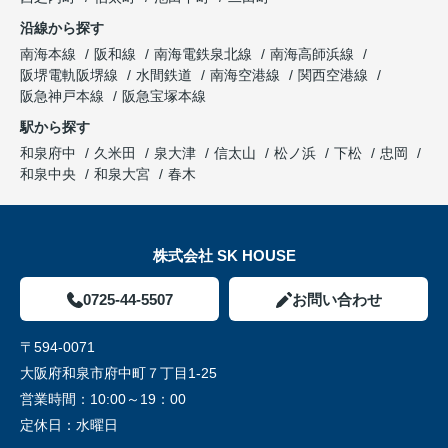
沿線から探す
南海本線
阪和線
南海電鉄泉北線
南海高師浜線
阪堺電軌阪堺線
水間鉄道
南海空港線
関西空港線
阪急神戸本線
阪急宝塚本線
駅から探す
和泉府中
久米田
泉大津
信太山
松ノ浜
下松
忠岡
和泉中央
和泉大宮
春木
株式会社 SK HOUSE
0725-44-5507
お問い合わせ
〒594-0071
大阪府和泉市府中町７丁目1-25
営業時間：
10:00～19：00
定休日：
水曜日