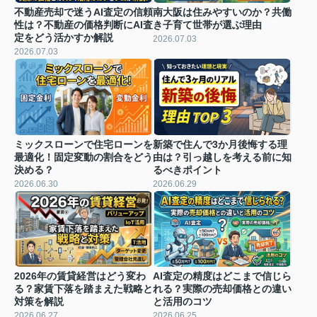
不動産売却で迷うAI査定の信頼
南大阪は住みやすいのか？共働
性は？不動産の価格判断にAI査
き子育て世帯が選ぶ理由
定をどう活かすか解説
2026.07.03
2026.07.03
ミックスローンで住宅ローンを
新築で住んで3か月後悔する理
最適化！固定変動の割合をどう
由は？引っ越しを考える前に知
決める？
るべきポイント
2026.06.30
2026.06.29
2026年の賃貸経営はどう変わ
AI査定の精度はどこまで信じら
る？家賃下落を踏まえた戦略と
れる？実際の売却価格との違い
対策を解説
と活用のコツ
2026.06.27
2026.06.25