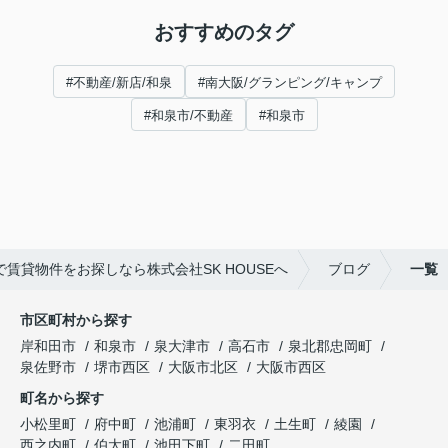
おすすめのタグ
#不動産/新店/和泉
#南大阪/グランピング/キャンプ
#和泉市/不動産
#和泉市
で賃貸物件をお探しなら株式会社SK HOUSEへ
ブログ
一覧
市区町村から探す
岸和田市
和泉市
泉大津市
高石市
泉北郡忠岡町
泉佐野市
堺市西区
大阪市北区
大阪市西区
町名から探す
小松里町
府中町
池浦町
東羽衣
土生町
綾園
西之内町
伯太町
池田下町
二田町