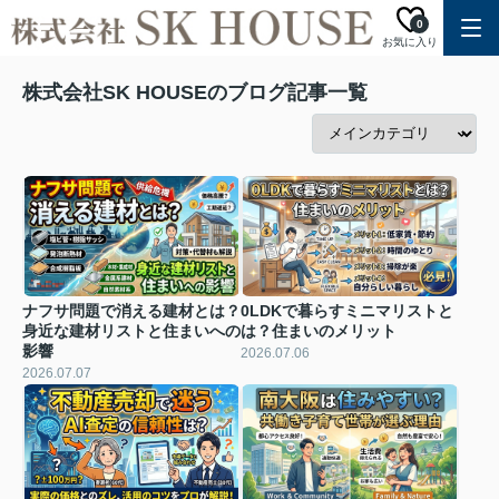
0
お気に入り
株式会社SK HOUSEのブログ記事一覧
ナフサ問題で消える建材とは？
0LDKで暮らすミニマリストと
身近な建材リストと住まいへの
は？住まいのメリット
影響
2026.07.06
2026.07.07