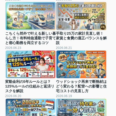
こちくら郊外で叶える新しい暮
手取り25万の家計見直し術！
らし方！有料特急通勤で子育て
家賃と食費の適正バランスを解
と都心勤務を両立するコツ
説
2026.06.23
2026.06.21
変動金利の5年ルールとは？
ウッドショック再来で断熱材は
125%ルールの仕組みと返済リ
どう変わる？配管への影響と住
スクを解説
宅コストの見直し方
2026.06.20
2026.06.19