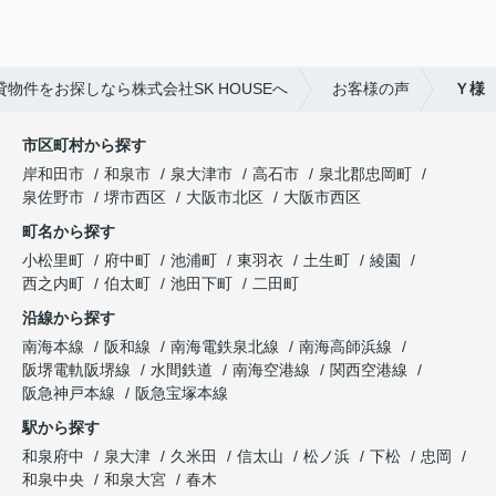
物件をお探しなら株式会社SK HOUSEへ
お客様の声
Ｙ様
市区町村から探す
岸和田市
和泉市
泉大津市
高石市
泉北郡忠岡町
泉佐野市
堺市西区
大阪市北区
大阪市西区
町名から探す
小松里町
府中町
池浦町
東羽衣
土生町
綾園
西之内町
伯太町
池田下町
二田町
沿線から探す
南海本線
阪和線
南海電鉄泉北線
南海高師浜線
阪堺電軌阪堺線
水間鉄道
南海空港線
関西空港線
阪急神戸本線
阪急宝塚本線
駅から探す
和泉府中
泉大津
久米田
信太山
松ノ浜
下松
忠岡
和泉中央
和泉大宮
春木