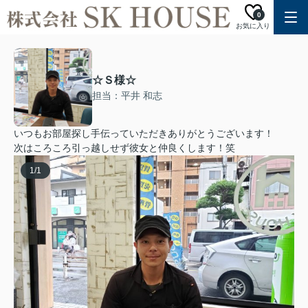
0
お気に入り
☆Ｓ様☆
担当：平井 和志
いつもお部屋探し手伝っていただきありがとうございます！
次はころころ引っ越しせず彼女と仲良くします！笑
1
/
1