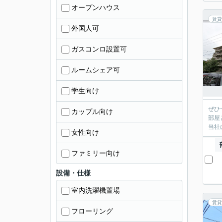
オープンハウス
賃貸
外国人可
ガスコンロ設置可
ルームシェア可
学生向け
ぜひ
カップル向け
部屋
当社
女性向け
ファミリー向け
設備・仕様
室内洗濯機置場
賃貸
フローリング