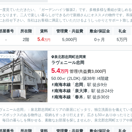
一度見ていただきたい、「ガーデンハイツ飯坂2」です。多種多様な番組が楽しめる
となります。二人で楽しい暮らしができるので新婚さんにオススメの物件です。和
にお任せ下さい。当社はお客様に満足していただけるようしっかりとサポート致し
部屋番号
所在階
賃料
管理費・共益費
敷金/保証金
礼金
5.4
-
2階
5,000円
0ヶ月
5万円
万円
マンション
泉北郡忠岡町
忠岡東
ラヴェニール忠岡
5.4
万円
管理/共益費3,000円
50.00㎡ (2LDK) /築38年 /4階建
南海本線
「
忠岡
」駅 徒歩9分
南海本線
「
泉大津
」駅 徒歩24分
南海本線
「
春木
」駅 徒歩30分
ヴェニール忠岡」：泉北郡忠岡町エリアの新居にピッタリ。独立洗面台を備えてい
ーズボックスのある物件は、収納もすっきり行えます。広さも50㎡ありゆったりと
。毎日の暮らしを輝かせる、素敵なお部屋を探しませんか。泉北郡忠岡町エリアや南
部屋番号
所在階
賃料
管理費・共益費
敷金/保証金
礼金