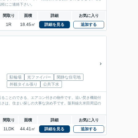
気軽にご連絡下さい。
間取り
面積
詳細
お気に入り
1R
18.45㎡
詳細を見る
追加する
駐輪場
光ファイバー
閑静な住宅地
外観タイル張り
公共下水
送ることのできる、エアコン付きの物件です。追い焚き機能付
良さは、住まい探しの大事な決め手です。阪和線久米田周辺の
間取り
面積
詳細
お気に入り
1LDK
44.41㎡
詳細を見る
追加する