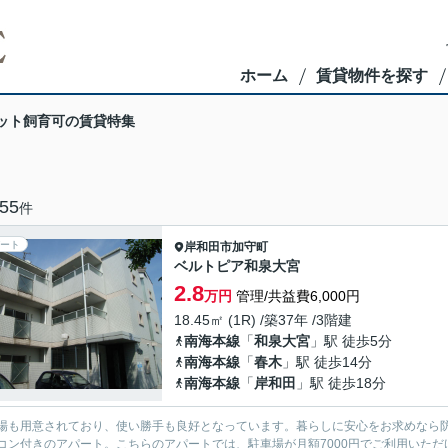
ホーム
賃貸物件を探す
ット飼育可の賃貸特集
55
件
ート
岸和田市
加守町
ベルトピア和泉大宮
2.8
万円
管理/共益費6,000円
18.45㎡ (1R) /築37年 /3階建
南海本線
「
和泉大宮
」駅 徒歩5分
南海本線
「
春木
」駅 徒歩14分
南海本線
「
岸和田
」駅 徒歩18分
場も用意されており、使い勝手も良好となっています。暮らしに安心をお求めなら
コン付きのアパート。こちらのアパートでは、駐車場が月額7000円でご利用いた