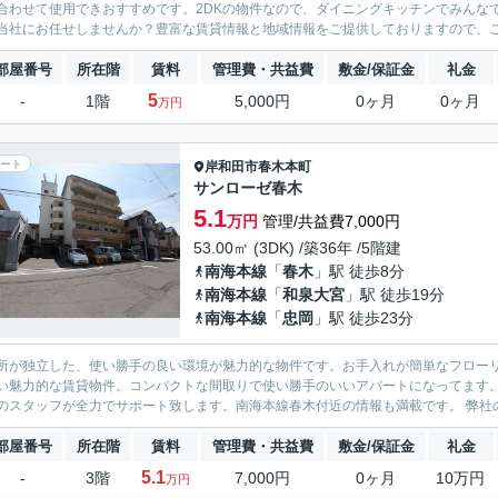
合わせて使用できおすすめです。2DKの物件なので、ダイニングキッチンでみんな
当社にお任せしませんか？豊富な賃貸情報と地域情報をご提供しておりますので、ご
部屋番号
所在階
賃料
管理費・共益費
敷金/保証金
礼金
5
-
1階
5,000円
0ヶ月
0ヶ月
万円
ート
岸和田市
春木本町
サンローゼ春木
5.1
万円
管理/共益費7,000円
53.00㎡ (3DK) /築36年 /5階建
南海本線
「
春木
」駅 徒歩8分
南海本線
「
和泉大宮
」駅 徒歩19分
南海本線
「
忠岡
」駅 徒歩23分
所が独立した、使い勝手の良い環境が魅力的な物件です。お手入れが簡単なフロー
い魅力的な賃貸物件。コンパクトな間取りで使い勝手のいいアパートになってます
当社のスタッフが
部屋番号
所在階
賃料
管理費・共益費
敷金/保証金
礼金
5.1
-
3階
7,000円
0ヶ月
10万円
万円