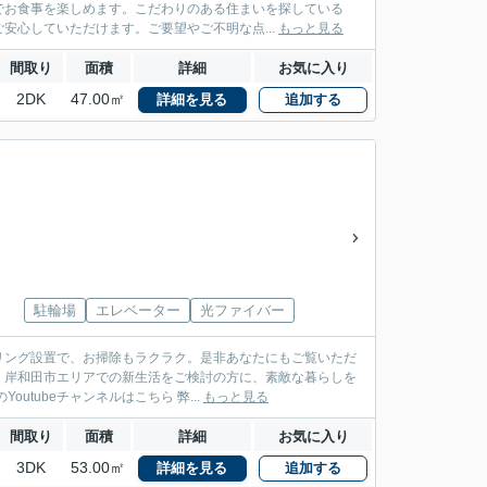
でお食事を楽しめます。こだわりのある住まいを探している
安心していただけます。ご要望やご不明な点...
もっと見る
間取り
面積
詳細
お気に入り
2DK
47.00㎡
詳細を見る
追加する
駐輪場
エレベーター
光ファイバー
リング設置で、お掃除もラクラク。是非あなたにもご覧いただ
。岸和田市エリアでの新生活をご検討の方に、素敵な暮らしを
全力でサポート致します。南海本線春木付近の情報も満載です。 弊社のYoutubeチャンネルはこちら 弊...
もっと見る
間取り
面積
詳細
お気に入り
3DK
53.00㎡
詳細を見る
追加する