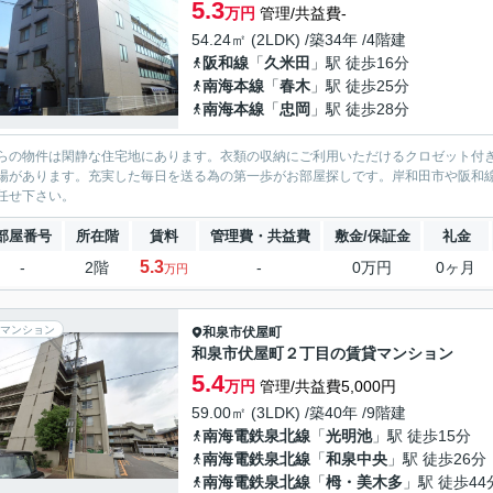
5.3
万円
管理/共益費-
54.24㎡ (2LDK) /築34年 /4階建
阪和線
「
久米田
」駅 徒歩16分
南海本線
「
春木
」駅 徒歩25分
南海本線
「
忠岡
」駅 徒歩28分
らの物件は閑静な住宅地にあります。衣類の収納にご利用いただけるクロゼット付
場があります。充実した毎日を送る為の第一歩がお部屋探しです。岸和田市や阪和
任せ下さい。
部屋番号
所在階
賃料
管理費・共益費
敷金/保証金
礼金
5.3
-
2階
-
0万円
0ヶ月
万円
マンション
和泉市
伏屋町
和泉市伏屋町２丁目の賃貸マンション
5.4
万円
管理/共益費5,000円
59.00㎡ (3LDK) /築40年 /9階建
南海電鉄泉北線
「
光明池
」駅 徒歩15分
南海電鉄泉北線
「
和泉中央
」駅 徒歩26分
南海電鉄泉北線
「
栂・美木多
」駅 徒歩44