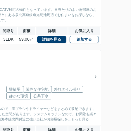
CATV対応の物件となっています。日当たりのよい角部屋のお
泉市にある泉北高速鉄道光明池周辺でお住まいをお探しなら、
ます。
間取り
面積
詳細
お気に入り
3LDK
59.00㎡
詳細を見る
追加する
駐輪場
閑静な住宅地
外観タイル張り
静かな環境
公共下水
るので、歯ブラシやドライヤーなどをまとめて収納できます。
した空間があります。システムキッチンなので、お掃除も楽々
海本線忠岡付近に強い当社がお部屋探しを...
もっと見る
間取り
面積
詳細
お気に入り