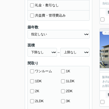
当社
礼金・敷引なし
共益費・管理費込み
築年数
アパ
面積
～
間取り
ワンルーム
1K
阪和
1DK
1LDK
きの
お部
2K
2DK
2LDK
3K