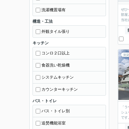
洗濯機置場有
ぜひ
部屋
当社
構造・工法
外観タイル張り
キッチン
コンロ２口以上
賃貸
食器洗い乾燥機
システムキッチン
カウンターキッチン
バス・トイレ
「ラ
バス・トイレ別
シュ
です
追焚機能浴室