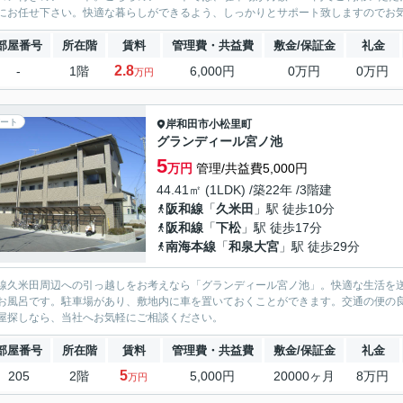
にお任せ下さい。快適な暮らしができるよう、しっかりとサポート致しますのでお
部屋番号
所在階
賃料
管理費・共益費
敷金/保証金
礼金
2.8
-
1階
6,000円
0万円
0万円
万円
ート
岸和田市
小松里町
グランディール宮ノ池
5
万円
管理/共益費5,000円
44.41㎡ (1LDK) /築22年 /3階建
阪和線
「
久米田
」駅 徒歩10分
阪和線
「
下松
」駅 徒歩17分
南海本線
「
和泉大宮
」駅 徒歩29分
線久米田周辺への引っ越しをお考えなら「グランディール宮ノ池」。快適な生活を
お風呂です。駐車場があり、敷地内に車を置いておくことができます。交通の便の
屋探しなら、当社へお気軽にご相談ください。
部屋番号
所在階
賃料
管理費・共益費
敷金/保証金
礼金
5
205
2階
5,000円
20000ヶ月
8万円
万円