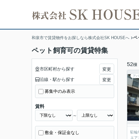
ペ
和泉市で賃貸物件をお探しなら株式会社SK HOUSEへ
ペット飼育可の賃貸特集
52
棟
市区町村から探す
変更
アパ
沿線・駅から探す
変更
募集中のみ表示
賃料
～
敷金・保証金なし
駐輪
エア