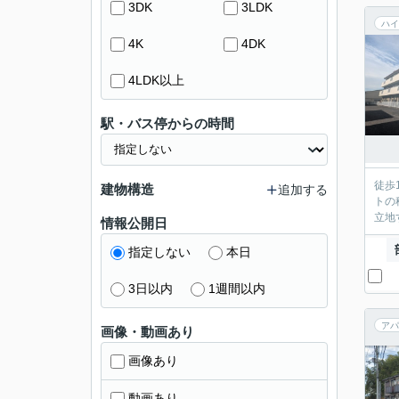
3DK
3LDK
ハイ
4K
4DK
4LDK以上
駅・バス停からの時間
徒歩
建物構造
追加する
トの
立地
情報公開日
指定しない
本日
3日以内
1週間以内
アパ
画像・動画あり
画像あり
動画あり