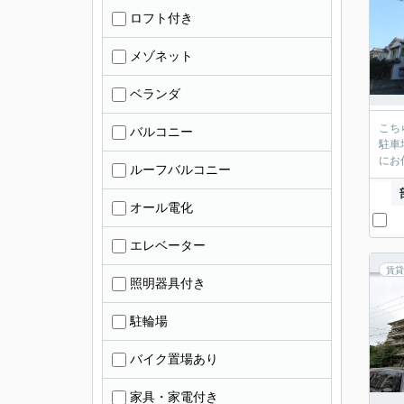
ロフト付き
メゾネット
ベランダ
こち
バルコニー
駐車
にお
ルーフバルコニー
オール電化
エレベーター
賃貸
照明器具付き
駐輪場
バイク置場あり
家具・家電付き