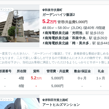
マンション
和泉市
伏屋町
ガーデンハイツ飯坂2
5.2
万円
管理/共益費5,000円
48.00㎡～58.00㎡ (2LDK) /築40年 /9階建
南海電鉄泉北線
「
光明池
」駅 徒歩15分
南海電鉄泉北線
「
和泉中央
」駅 徒歩26分
南海電鉄泉北線
「
栂・美木多
」駅 徒歩44
一度見ていただきたい、「ガーデンハイツ飯坂2」です。多種多様な番組が楽しめる
となります。二人で楽しい暮らしができるので新婚さんにオススメの物件です。和
にお任せ下さい。当社はお客様に満足していただけるようしっかりとサポート致し
部屋番号
所在階
賃料
管理費・共益費
敷金/保証金
礼金
5.2
-
4階
5,000円
0ヶ月
1ヶ月
万円
-
-
8階
5,000円
-
-
マンション
岸和田市
箕土路町
アートヒルズマンション