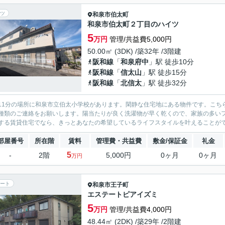
ツ
和泉市
伯太町
和泉市伯太町２丁目のハイツ
5
万円
管理/共益費5,000円
50.00㎡ (3DK) /築32年 /3階建
阪和線
「
和泉府中
」駅 徒歩10分
阪和線
「
信太山
」駅 徒歩15分
阪和線
「
北信太
」駅 徒歩32分
11分の場所に和泉市立伯太小学校があります。閑静な住宅地にある物件です。こち
種類のご連絡をお願いします。陽当たりが良く洗濯物が早く乾くので、家族の多い
する賃貸住宅でなら、きっとあなたの希望しているライフスタイルを叶えることが
部屋番号
所在階
賃料
管理費・共益費
敷金/保証金
礼金
5
-
2階
5,000円
0ヶ月
0ヶ月
万円
ート
和泉市
王子町
エステートピアイズミ
5
万円
管理/共益費4,000円
48.44㎡ (2DK) /築29年 /2階建