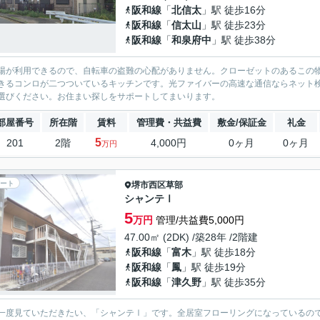
阪和線
「
北信太
」駅 徒歩16分
阪和線
「
信太山
」駅 徒歩23分
阪和線
「
和泉府中
」駅 徒歩38分
場が利用できるので、自転車の盗難の心配がありません。クローゼットのあるこの
きるコンロが二つついているキッチンです。光ファイバーの高速な通信ならネット
選びください。お住まい探しをサポートしてまいります。
部屋番号
所在階
賃料
管理費・共益費
敷金/保証金
礼金
5
201
2階
4,000円
0ヶ月
0ヶ月
万円
ート
堺市西区
草部
シャンテⅠ
5
万円
管理/共益費5,000円
47.00㎡ (2DK) /築28年 /2階建
阪和線
「
富木
」駅 徒歩18分
阪和線
「
鳳
」駅 徒歩19分
阪和線
「
津久野
」駅 徒歩35分
一度見ていただきたい、「シャンテⅠ」です。全居室フローリングになっているの