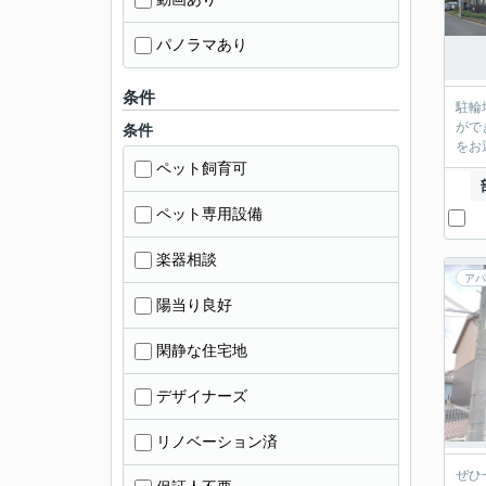
パノラマあり
条件
駐輪
がで
条件
をお
ペット飼育可
ペット専用設備
楽器相談
アパ
陽当り良好
閑静な住宅地
デザイナーズ
リノベーション済
ぜひ