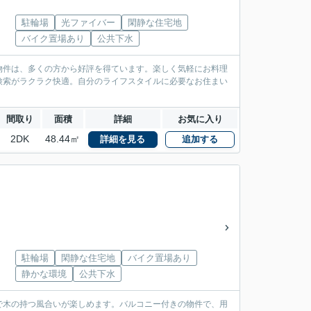
駐輪場
光ファイバー
閑静な住宅地
バイク置場あり
公共下水
物件は、多くの方から好評を得ています。楽しく気軽にお料理
検索がラクラク快適。自分のライフスタイルに必要なお住まい
間取り
面積
詳細
お気に入り
2DK
48.44㎡
詳細を見る
追加する
駐輪場
閑静な住宅地
バイク置場あり
静かな環境
公共下水
で木の持つ風合いが楽しめます。バルコニー付きの物件で、用