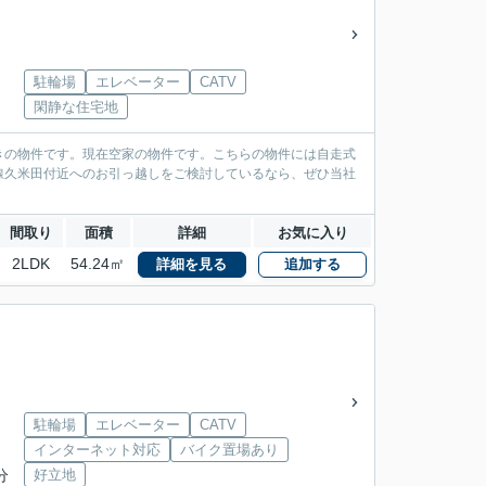
駐輪場
エレベーター
CATV
閑静な住宅地
きの物件です。現在空家の物件です。こちらの物件には自走式
線久米田付近へのお引っ越しをご検討しているなら、ぜひ当社
間取り
面積
詳細
お気に入り
2LDK
54.24㎡
詳細を見る
追加する
駐輪場
エレベーター
CATV
インターネット対応
バイク置場あり
分
好立地