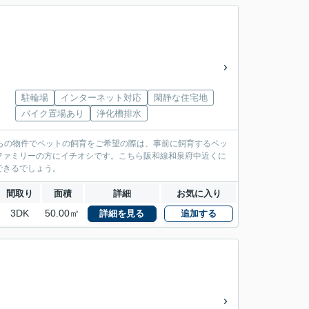
駐輪場
インターネット対応
閑静な住宅地
バイク置場あり
浄化槽排水
らの物件でペットの飼育をご希望の際は、事前に飼育するペッ
ファミリーの方にイチオシです。こちら阪和線和泉府中近くに
できるでしょう。
間取り
面積
詳細
お気に入り
3DK
50.00㎡
詳細を見る
追加する