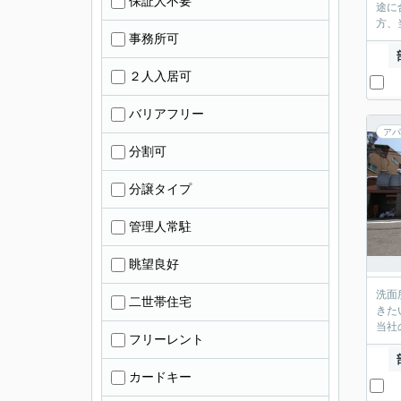
保証人不要
途に
方、
事務所可
２人入居可
バリアフリー
アパ
分割可
分譲タイプ
管理人常駐
眺望良好
洗面
二世帯住宅
きた
フリーレント
カードキー