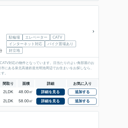
駐輪場
エレベーター
CATV
インターネット対応
バイク置場あり
分
好立地
CATV対応の物件となっています。日当たりのよい角部屋のお
泉市にある泉北高速鉄道光明池周辺でお住まいをお探しなら、
ます。
間取り
面積
詳細
お気に入り
2LDK
48.00㎡
詳細を見る
追加する
2LDK
58.00㎡
詳細を見る
追加する